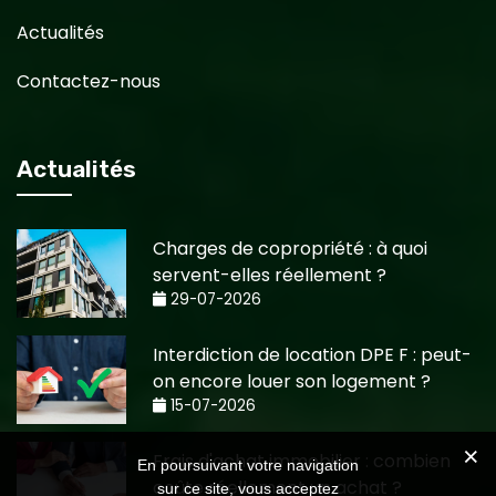
Actualités
Contactez-nous
Actualités
Charges de copropriété : à quoi
servent-elles réellement ?
29-07-2026
Interdiction de location DPE F : peut-
on encore louer son logement ?
15-07-2026
Frais d'achat immobilier : combien
En poursuivant votre navigation
coûte réellement un achat ?
sur ce site, vous acceptez