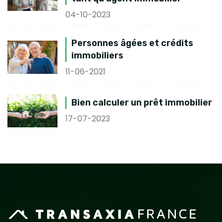
04-10-2023
Personnes âgées et crédits
immobiliers
11-06-2021
Bien calculer un prêt immobilier
17-07-2023