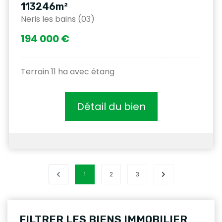
113246m²
Neris les bains (03)
194 000 €
Terrain 11 ha avec étang
Détail du bien
1
2
3
FILTRER LES BIENS IMMOBILIER