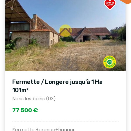
Fermette / Longere jusqu'à 1 Ha
101m²
Neris les bains (03)
77 500 €
Fermette +grange+hangar