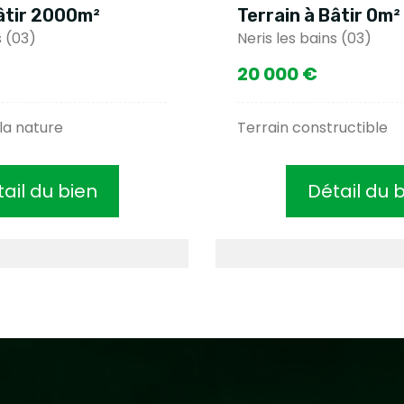
Bâtir 2000m²
Terrain à Bâtir 0m²
s (03)
Neris les bains (03)
20 000 €
la nature
Terrain constructible
ail du bien
Détail du 