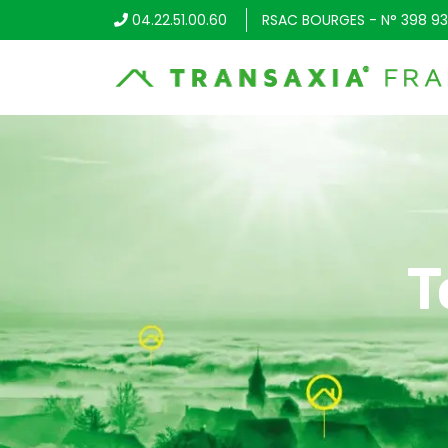
04.22.51.00.60
RSAC BOURGES - N° 398 93
T