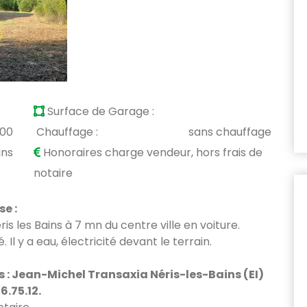
Surface de Garage :
900
Chauffage :
sans chauffage
ans
Honoraires charge vendeur, hors frais de
notaire
e :
is les Bains à 7 mn du centre ville en voiture.
 Il y a eau, électricité devant le terrain.
: Jean-Michel Transaxia Néris-les-Bains (EI)
.75.12.